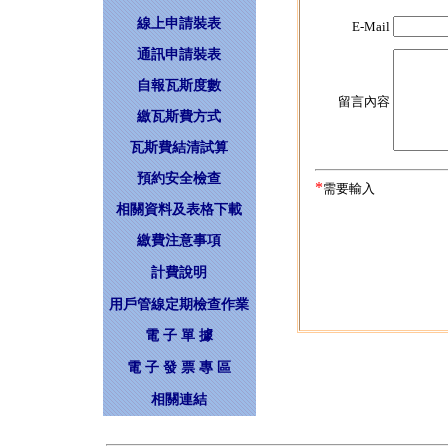
線上申請裝表
E-Mail
通訊申請裝表
自報瓦斯度數
留言內容
繳瓦斯費方式
瓦斯費結清試算
預約安全檢查
*
需要輸入
相關資料及表格下載
繳費注意事項
計費說明
用戶管線定期檢查作業
電 子 單 據
電 子 發 票 專 區
相關連結