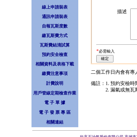
線上申請裝表
描述
通訊申請裝表
自報瓦斯度數
繳瓦斯費方式
瓦斯費結清試算
*
必需輸入
預約安全檢查
相關資料及表格下載
二個工作日內會有專
繳費注意事項
備註：1. 預約安檢
計費說明
2. 漏氣或無瓦斯
用戶管線定期檢查作業
電 子 單 據
電 子 發 票 專 區
相關連結
欣高石油氣股份有限公司 高雄市苓雅區